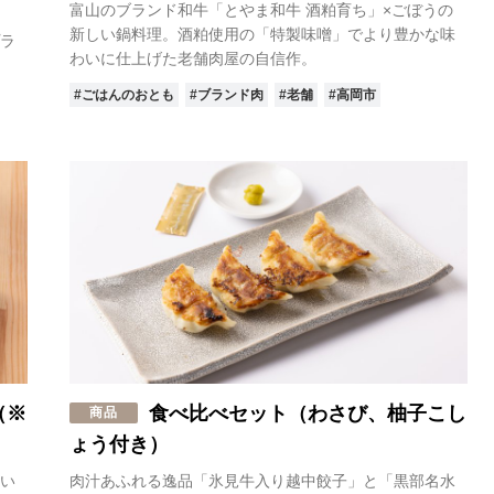
富山のブランド和牛「とやま和牛 酒粕育ち」×ごぼうの
新しい鍋料理。酒粕使用の「特製味噌」でより豊かな味
ラ
わいに仕上げた老舗肉屋の自信作。
#ごはんのおとも
#ブランド肉
#老舗
#高岡市
（※
食べ比べセット（わさび、柚子こし
商品
ょう付き）
い
肉汁あふれる逸品「氷見牛入り越中餃子」と「黒部名水