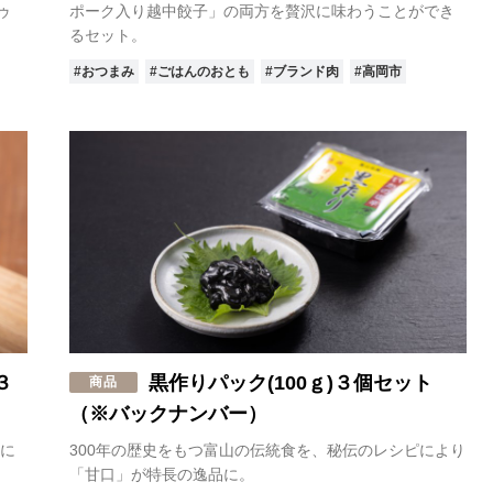
ゥ
ポーク入り越中餃子」の両方を贅沢に味わうことができ
るセット。
#おつまみ
#ごはんのおとも
#ブランド肉
#高岡市
３
黒作りパック(100ｇ)３個セット
商品
（※バックナンバー）
に
300年の歴史をもつ富山の伝統食を、秘伝のレシピにより
「甘口」が特長の逸品に。