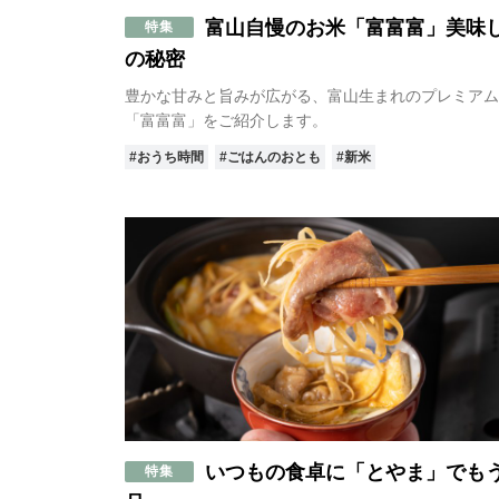
# 和モダン
# 八尾
#
富山自慢のお米「富富富」美味
特集
# 黒部市
# 上市町
の秘密
# 
豊かな甘みと旨みが広がる、富山生まれのプレミアム
「富富富」をご紹介します。
#おうち時間
#ごはんのおとも
#新米
いつもの食卓に「とやま」でも
特集