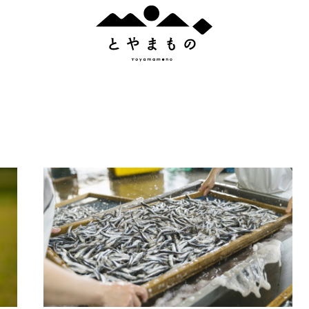
と
や
ま
も
の
人気のタグ
# とろける
# 宇奈月
# 上市町
# インテリア
# おつまみ
すべてのタグ
産
# 詰合せ
# おつまみ
# 老舗
# 富山市
# とやまものオリジナル
# 
# 射水市
# ひんやり
# カラフル
# 南砺市
# 新湊
# プレゼント
# 砺波