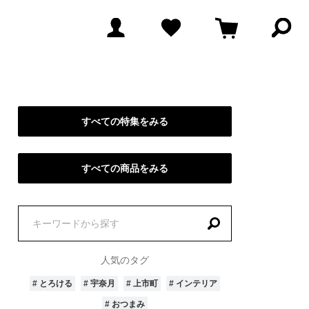
検
索
パ
ネ
ル
を
開
く
すべての特集をみる
すべての商品をみる
特
集
を
人気のタグ
探
ごはんのおとも
# 海の幸
す
# とろける
# 宇奈月
# 上市町
# インテリア
市
# 手仕事
# ギフト
# おつまみ