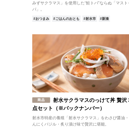
みずサクラマス」を使用した“鮭トバ”ならぬ「マスト
パ」。
#おつまみ
#ごはんのおとも
#射水市
#新湊
射水サクラマスのっけて丼 贅沢
商品
点セット（※バックナンバー）
射水市特産の養殖「射水サクラマス」をわさび醤油・
んにくバジル・炙り漬け味で贅沢に堪能。