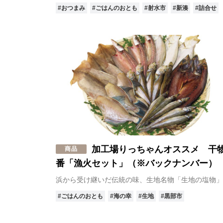
#おつまみ
#ごはんのおとも
#射水市
#新湊
#詰合せ
加工場りっちゃんオススメ 干
商品
番「漁火セット」（※バックナンバー）
浜から受け継いだ伝統の味、生地名物「生地の塩物」
#ごはんのおとも
#海の幸
#生地
#黒部市