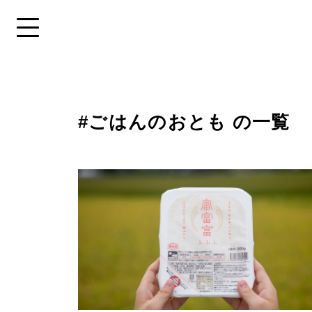
メ
コ
ニ
ン
メニューを開く
ュ
テ
ー
ン
Skip
へ
ツ
to
移
へ
特
content
動
移
#ごはんのおとも の一覧
集
動
を
探
す
# おうち時間
# 手土
# 高岡市
# 氷見市