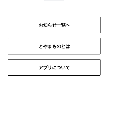
# インテリア
# 五箇山
生地
# 富山ブラック
# 限定
お知らせ一覧へ
とやまものとは
アプリについて