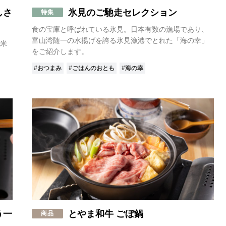
 美容
# お祝い
# 天然素材
# とろける
# 宇奈月
# ラーメン
# 健康食
しさ
氷見のご馳走セレクション
特集
# スキンケア
# ブランド肉
# おでかけ
# 発酵
# 小矢部市
# 井波
# 
食の宝庫と呼ばれている氷見。日本有数の漁場であり、
アクセサリー
# 滑川市
# 地産地消
# 母の日
# お中元
# 新米
# ペット
富山湾随一の水揚げを誇る氷見漁港でとれた「海の幸」
米
をご紹介します。
#おつまみ
#ごはんのおとも
#海の幸
う一
とやま和牛 ごぼ鍋
商品