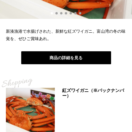
新湊漁港で水揚げされた、新鮮な紅ズワイガニ。富山湾の冬の味
覚を、ぜひご賞味あれ。
商品の詳細を見る
紅ズワイガニ（※バックナンバ
ー）