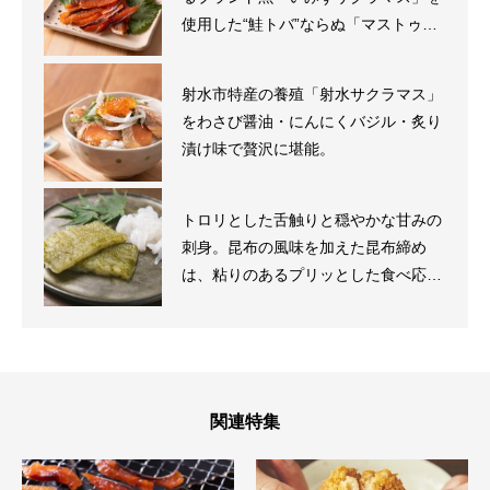
使用した“鮭トバ”ならぬ「マストゥ
パ」。
射水市特産の養殖「射水サクラマス」
をわさび醤油・にんにくバジル・炙り
漬け味で贅沢に堪能。
トロリとした舌触りと穏やかな甘みの
刺身。昆布の風味を加えた昆布締め
は、粘りのあるプリッとした食べ応え
が魅力。白エビの中でも贅沢な食べ方
をセットに。
関連特集