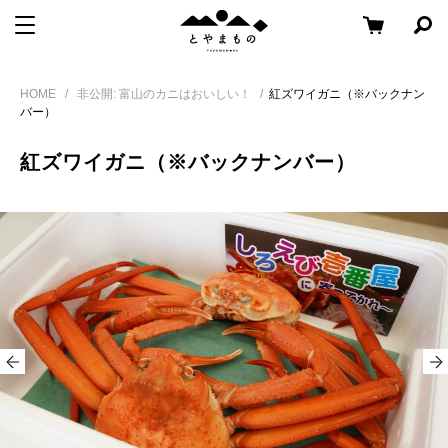
メ
コ
と
メニューを開く
検
ニ
ン
や
索
ュ
テ
パ
Skip
ま
ー
ン
ネ
HOME
非公開: 富山のカニはおいしい！
紅ズワイガニ（※バックナン
to
も
ル
へ
ツ
バー）
content
の
を
移
へ
開
紅ズワイガニ（※バックナンバー）
く
動
移
動