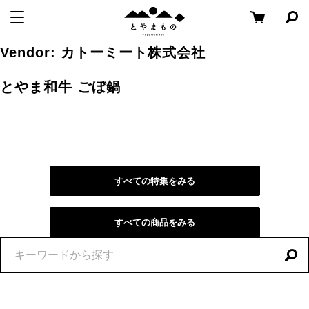
メ
コ
と
メニューを開く
検
ニ
ン
や
索
ュ
テ
パ
Skip
ま
Vendor:
カトーミート株式会社
ー
ン
ネ
to
も
ル
へ
ツ
content
の
とやま和牛 ごぼ鍋
を
移
へ
開
く
動
移
動
すべての特集をみる
すべての商品をみる
特
集
を
探