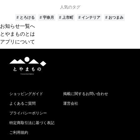
す
人気のタグ
# とろける
# 宇奈月
# 上市町
# インテリア
# おつまみ
お知らせ一覧へ
とやまものとは
アプリについて
と
や
ま
も
の
ショッピングガイド
掲載に関するお問い合わせ
よくあるご質問
運営会社
プライバシーポリシー
特定商取引法に基づく表記
ご利用規約