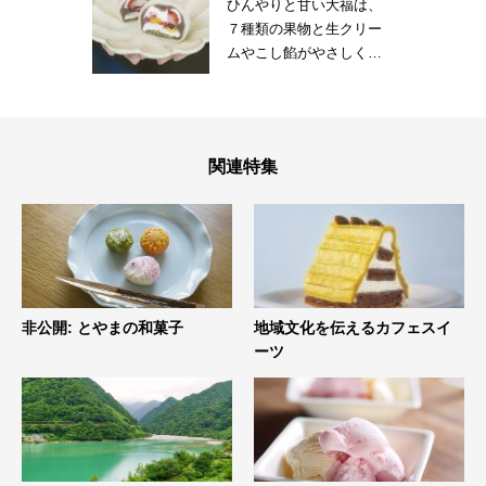
ひんやりと甘い大福は、
タンダードになる。
７種類の果物と生クリー
ムやこし餡がやさしく溶
け合う。一口ごとに違っ
た味わいで、食べながら
宝探しをしているみた
い。
関連特集
非公開: とやまの和菓子
地域文化を伝えるカフェスイ
ーツ