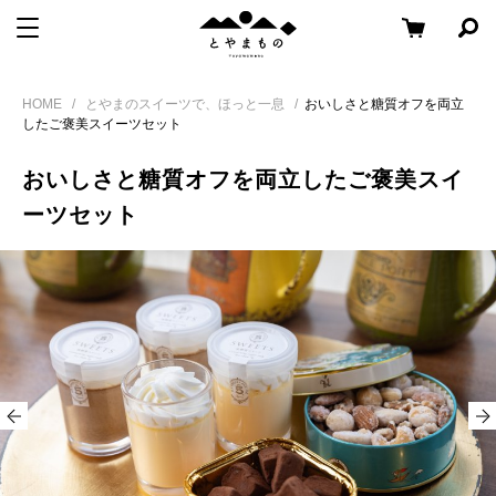
メ
コ
と
メニューを開く
検
ニ
ン
や
索
ュ
テ
パ
Skip
ま
ー
ン
ネ
HOME
とやまのスイーツで、ほっと一息
おいしさと糖質オフを両立
to
も
ル
へ
ツ
したご褒美スイーツセット
content
の
を
移
へ
開
おいしさと糖質オフを両立したご褒美スイ
く
動
移
動
ーツセット