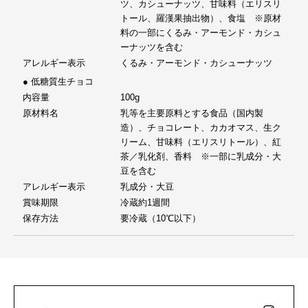
ツ、カシューナッツ、甘味料（エリスリ
トール、羅漢果抽出物）、食塩 ※原材
料の一部にくるみ・アーモンド・カシュ
ーナッツを含む
アレルギー表示
くるみ・アーモンド・カシューナッツ
● 低糖質生チョコ
内容量
100g
原材料名
乳等を主要原料とする食品（国内製
造）、チョコレート、カカオマス、生ク
リーム、甘味料（エリスリトール）、紅
茶／乳化剤、香料 ※一部に乳成分・大
豆を含む
アレルギー表示
乳成分・大豆
賞味期限
冷蔵約1週間
保存方法
要冷蔵（10℃以下）