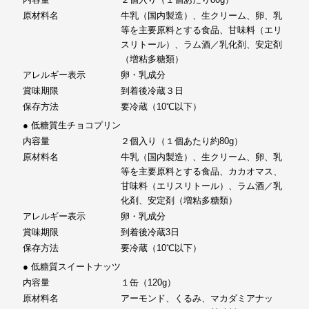
原材料名
牛乳（国内製造）、生クリーム、卵、乳
等を主要原料とする食品、甘味料（エリ
スリトール）、ラム酒／乳化剤、安定剤
（増粘多糖類）
アレルギー表示
卵・乳成分
賞味期限
到着後冷蔵３日
保存方法
要冷蔵（10℃以下）
● 低糖質生チョコプリン
内容量
２個入り（１個あたり約80g）
原材料名
牛乳（国内製造）、生クリーム、卵、乳
等を主要原料とする食品、カカオマス、
甘味料（エリスリトール）、ラム酒／乳
化剤、安定剤（増粘多糖類）
アレルギー表示
卵・乳成分
賞味期限
到着後冷蔵3日
保存方法
要冷蔵（10℃以下）
● 低糖質スイートナッツ
内容量
１缶（120g）
原材料名
アーモンド、くるみ、マカダミアナッ