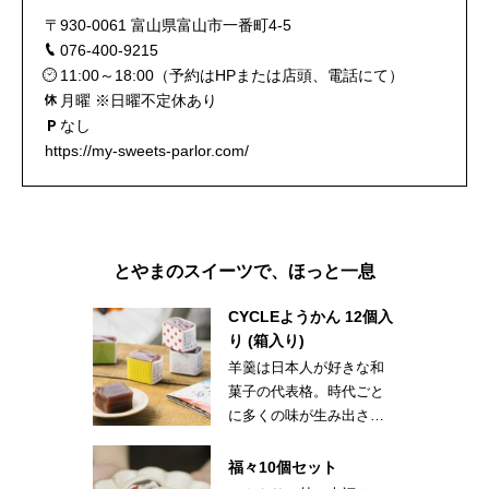
〒930-0061 富山県富山市一番町4-5
076-400-9215
11:00～18:00（予約はHPまたは店頭、電話にて）
月曜 ※日曜不定休あり
なし
https://my-sweets-parlor.com/
とやまのスイーツで、ほっと一息
CYCLEようかん 12個入
り (箱入り)
羊羹は日本人が好きな和
菓子の代表格。時代ごと
に多くの味が生み出され
てきた。2020年氷見で生
まれた「CYCLEようか
福々10個セット
ん」も、きっと未来のス