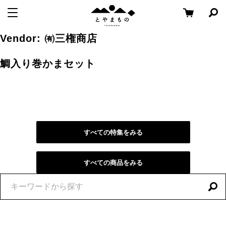
メ
コ
と
メニューを開く
検
ニ
ン
や
索
ュ
テ
パ
Skip
ま
Vendor:
㈲三権商店
ー
ン
ネ
to
も
ル
へ
ツ
content
の
鯛入り巻かまセット
を
移
へ
開
く
動
移
動
すべての特集をみる
すべての商品をみる
特
集
を
探