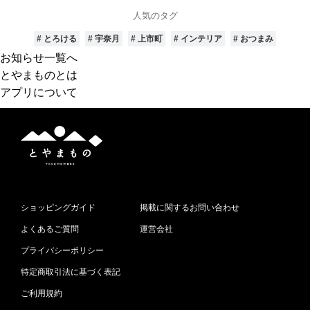
す
人気のタグ
# とろける
# 宇奈月
# 上市町
# インテリア
# おつまみ
お知らせ一覧へ
とやまものとは
アプリについて
と
や
ま
も
の
ショッピングガイド
掲載に関するお問い合わせ
よくあるご質問
運営会社
プライバシーポリシー
特定商取引法に基づく表記
ご利用規約