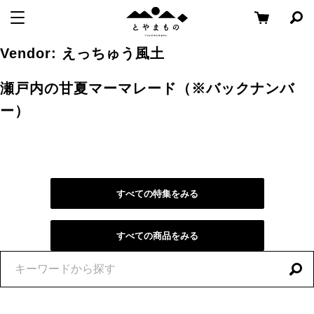
メ
コ
と
メニューを開く
検
ニ
ン
や
索
ュ
テ
パ
Skip
ま
Vendor:
えっちゅう風土
ー
ン
ネ
to
も
ル
へ
ツ
content
の
瀬戸内の甘夏マーマレード（※バックナンバ
を
移
へ
開
ー）
く
動
移
動
すべての特集をみる
すべての商品をみる
特
集
を
探