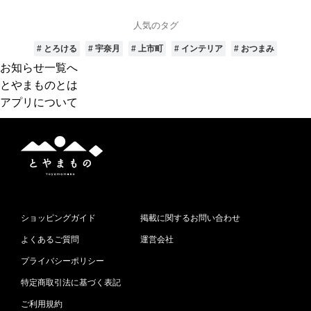
す
人気のタグ
# とろける
# 宇奈月
# 上市町
# インテリア
# おつまみ
お知らせ一覧へ
とやまものとは
アプリについて
と
や
ま
も
の
ショッピングガイド
掲載に関するお問い合わせ
よくあるご質問
運営会社
プライバシーポリシー
特定商取引法に基づく表記
ご利用規約