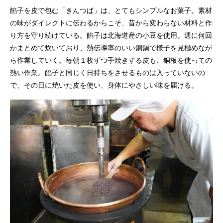
餡子を皮で包む「きんつば」は、とてもシンプルなお菓子。素材
の味がダイレクトに伝わるからこそ、昔から変わらない材料と作
り方を守り続けている。餡子は北海道産の小豆を使用。週に何回
かまとめて炊いており、熱伝導率のいい銅鍋で様子を見極めなが
ら作業していく。毎朝１枚ずつ手焼きする皮も、銅板を使っての
熱い作業。餡子と同じく日持ちをさせるものは入っていないの
で、その日に焼いた皮を使い、身体にやさしい味を届ける。