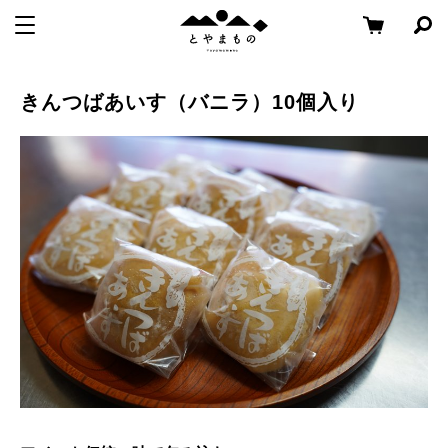
メ
コ
と
メニューを開く
検
ニ
ン
や
索
ュ
テ
パ
Skip
ま
ー
ン
ネ
to
も
きんつばあいす（バニラ）10個入り
ル
へ
ツ
content
の
を
移
へ
開
く
動
移
動