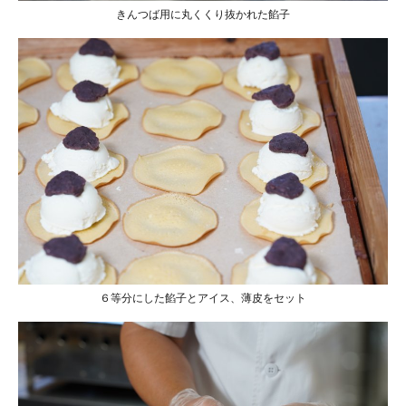
きんつば用に丸くくり抜かれた餡子
６等分にした餡子とアイス、薄皮をセット