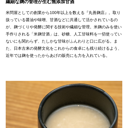
繊細な麹の管理が生む無添加甘酒
米問屋としての創業から100年以上を数える『丸善麹店』。取り
扱っている醤油や味噌、甘酒などに共通して活かされているの
が、麹づくりや発酵に関する技術や繊細な管理。米麹のみを使い
手作りされる「米麹甘酒」は、砂糖、人工甘味料を一切使ってい
ないにも関わらず、たしかな甘味がふんわりと口に広がる。ま
た、日本古来の発酵文化をこれからの食卓にも残り続けるよう、
近年では麹を使ったからあげの販売にも力を入れている。