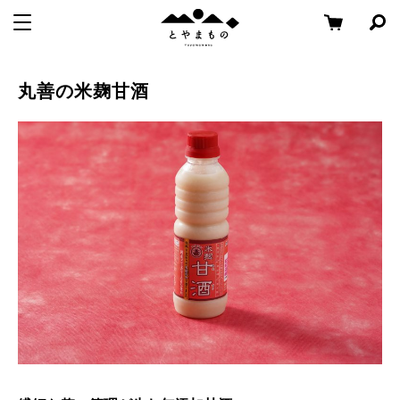
メ
コ
と
メニューを開く
検
ニ
ン
や
索
ュ
テ
パ
Skip
ま
ー
ン
ネ
to
も
丸善の米麹甘酒
ル
へ
ツ
content
の
を
移
へ
開
く
動
移
動