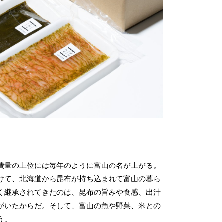
 美容
# お祝い
# 天然素材
# とろける
# 宇奈月
# ラーメン
# 健康食
# スキンケア
# ブランド肉
# おでかけ
# 発酵
# 小矢部市
# 井波
# 
アクセサリー
# 滑川市
# 地産地消
# 母の日
# お中元
# 新米
# ペット
費量の上位には毎年のように富山の名が上がる。
けて、北海道から昆布が持ち込まれて富山の暮ら
く継承されてきたのは、昆布の旨みや食感、出汁
がいたからだ。そして、富山の魚や野菜、米との
う。