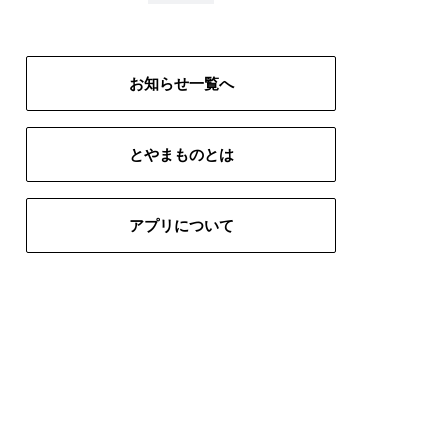
# インテリア
# 五箇山
生地
# 富山ブラック
# 限定
お知らせ一覧へ
とやまものとは
アプリについて