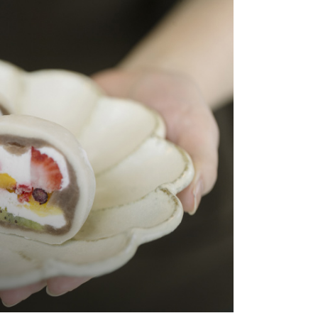
 美容
# お祝い
# 天然素材
# とろける
# 宇奈月
# ラーメン
# 健康食
# スキンケア
# ブランド肉
# おでかけ
# 発酵
# 小矢部市
# 井波
# 
アクセサリー
# 滑川市
# 地産地消
# 母の日
# お中元
# 新米
# ペット