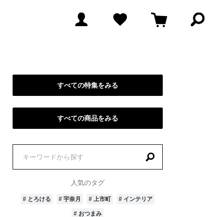
検
索
パ
ネ
ル
を
開
く
すべての特集をみる
すべての商品をみる
特
集
を
人気のタグ
探
ごはんのおとも
# 海の幸
す
# とろける
# 宇奈月
# 上市町
# インテリア
市
# 手仕事
# ギフト
# おつまみ