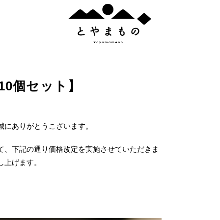
と
や
ま
も
の
10個セット】
誠にありがとうこざいます。
人気のタグ
# とろける
# 宇奈月
# 上市町
# インテリア
# おつまみ
て、下記の通り価格改定を実施させていただきま
し上げます。
すべてのタグ
産
# 詰合せ
# おつまみ
# 老舗
# 富山市
# とやまものオリジナル
# 
# 射水市
# ひんやり
# カラフル
# 南砺市
# 新湊
# プレゼント
# 砺波