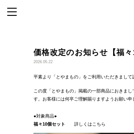
メ
コ
ニ
ン
メニューを開く
ュ
テ
ー
ン
Skip
へ
ツ
to
移
へ
特
content
動
移
価格改定のお知らせ【福々
集
動
を
2026.05.22
探
す
平素より「とやまもの」をご利用いただきまして
この度「とやまもの」掲載の一部商品におきまし
す。お客様には何卒ご理解賜りますようお願い申
●対象商品●
# おうち時間
# 手土
福々10個セット
詳しくはこちら
# 高岡市
# 氷見市