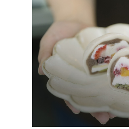
# 和モダン
# 八尾
#
# 黒部市
# 上市町
# 