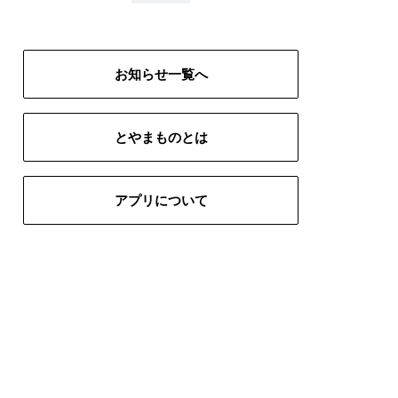
# インテリア
# 五箇山
生地
# 富山ブラック
# 限定
お知らせ一覧へ
とやまものとは
アプリについて