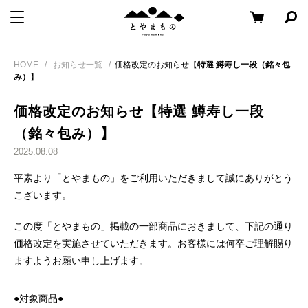
メ
コ
と
メニューを開く
検
ニ
ン
や
索
ュ
テ
パ
Skip
ま
ー
ン
ネ
HOME
お知らせ一覧
価格改定のお知らせ【
特選 鱒寿し一段（銘々包
to
も
ル
へ
ツ
み）
】
content
の
を
移
へ
開
価格改定のお知らせ【
特選 鱒寿し一段
く
動
移
動
（銘々包み）
】
2025.08.08
平素より「とやまもの」をご利用いただきまして誠にありがとう
こざいます。
この度「とやまもの」掲載の一部商品におきまして、下記の通り
価格改定を実施させていただきます。お客様には何卒ご理解賜り
ますようお願い申し上げます。
●対象商品●