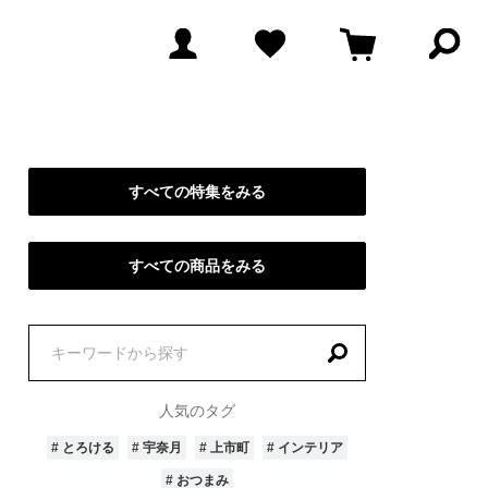
検
索
パ
ネ
ル
を
開
く
すべての特集をみる
すべての商品をみる
特
集
を
人気のタグ
探
ごはんのおとも
# 海の幸
す
# とろける
# 宇奈月
# 上市町
# インテリア
市
# 手仕事
# ギフト
# おつまみ