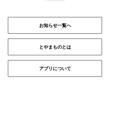
# インテリア
# 五箇山
生地
# 富山ブラック
# 限定
お知らせ一覧へ
とやまものとは
アプリについて