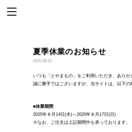
メ
コ
ニ
ン
メニューを開く
ュ
テ
ー
ン
Skip
へ
ツ
to
移
へ
特
content
動
移
夏季休業のお知らせ
集
動
を
2025.08.01
探
す
いつも「とやまもの」をご利用いただき、ありが
誠に勝手ではございますが、当サイトは、以下の
■休業期間
2025年８月14日(木)～2025年８月17日(日)
# おうち時間
# 手土
※なお、ご注文は上記期間中も承っております。
# 高岡市
# 氷見市