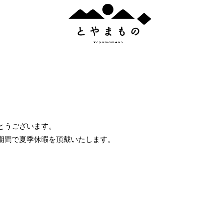
と
や
ま
も
の
とうございます。
人気のタグ
期間で夏季休暇を頂戴いたします。
# とろける
# 宇奈月
# 上市町
# インテリア
# おつまみ
すべてのタグ
産
# 詰合せ
# おつまみ
# 老舗
# 富山市
# とやまものオリジナル
# 
# 射水市
# ひんやり
# カラフル
# 南砺市
# 新湊
# プレゼント
# 砺波