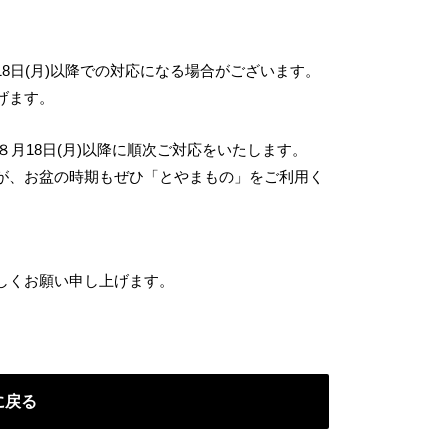
 美容
# お祝い
# 天然素材
# とろける
# 宇奈月
# ラーメン
# 健康食
# スキンケア
# ブランド肉
# おでかけ
# 発酵
# 小矢部市
# 井波
# 
８月18日(月)以降での対応になる場合がございます。
アクセサリー
# 滑川市
# 地産地消
# 母の日
# お中元
# 新米
# ペット
げます。
８月18日(月)以降に順次ご対応をいたします。
が、お盆の時期もぜひ「とやまもの」をご利用く
しくお願い申し上げます。
に戻る