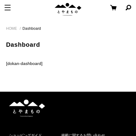
メ
コ
と
メニューを開く
検
ニ
ン
や
索
ュ
テ
パ
Skip
ま
ー
ン
ネ
HOME
Dashboard
to
も
ル
へ
ツ
content
の
を
移
へ
開
Dashboard
く
動
移
動
[dokan-dashboard]
と
や
ま
も
の
ショッピングガイド
掲載に関するお問い合わせ