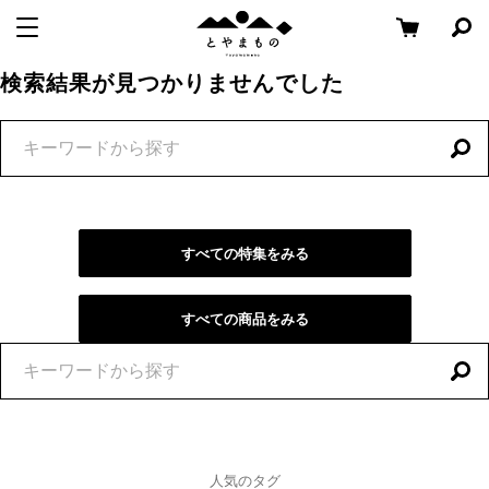
メ
コ
と
メニューを開く
検
ニ
ン
や
索
ュ
テ
パ
Skip
ま
検索結果が見つかりませんでした
ー
ン
ネ
to
も
ル
へ
ツ
content
特
の
を
移
へ
開
集
く
動
移
を
動
探
す
すべての特集をみる
すべての商品をみる
特
集
を
探
す
人気のタグ